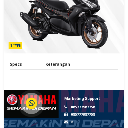
1 TYPE
Specs
Keterangan
Marketing Support
085777987758
085777987758
#